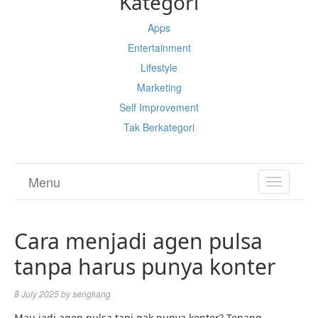
Kategori
Apps
Entertainment
Lifestyle
Marketing
Self Improvement
Tak Berkategori
Menu
TOGGL
NAVIGA
Cara menjadi agen pulsa
tanpa harus punya konter
8 July 2025
by
sengkang
Mau jadi agen pulsa tapi gak punya konter? Tenang,